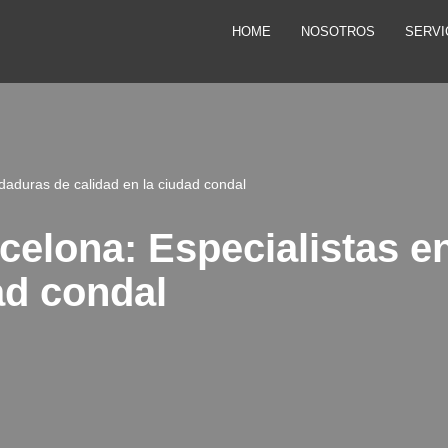
HOME
NOSOTROS
SERVI
daduras de calidad en la ciudad condal
celona: Especialistas e
ad condal