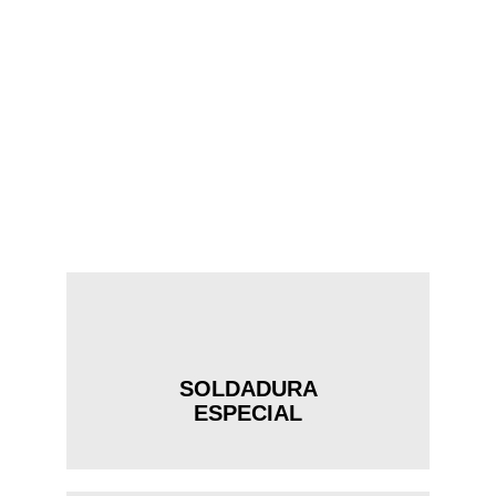
OTROS SERVICIOS
En soldaduras STE disponemos de soluciones
totalmente personalizadas para adaptarnos a las
necesidades de cada empresa y proyecto. Descubre
cada una de las áreas en las que ofrecemos esta
opción de personalización:
SOLDADURA
ESPECIAL