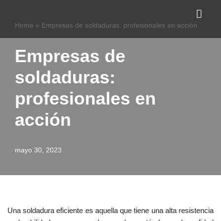
Home
»
Empresas de soldaduras: profesionales en acción
Saltar
al
contenido
Empresas de
soldaduras:
profesionales en
acción
mayo 30, 2023
Una soldadura eficiente es aquella que tiene una alta resistencia