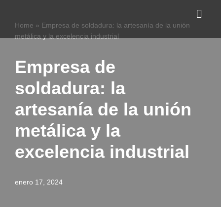
Home
»
Empresa de soldadura: la artesanía de la unión
Saltar
metálica y la excelencia industrial
al
contenido
Empresa de
soldadura: la
artesanía de la unión
metálica y la
excelencia industrial
enero 17, 2024